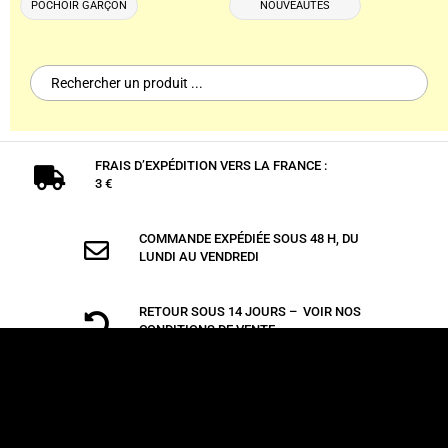
POCHOIR GARÇON
NOUVEAUTÉS
Search
for:
FRAIS D’EXPÉDITION VERS LA FRANCE :

3 €
COMMANDE EXPÉDIÉE SOUS 48 H, DU

LUNDI AU VENDREDI
RETOUR SOUS 14 JOURS – VOIR NOS

CONDITIONS DE VENTE
PAIEMENT 100 % SÉCURISÉ PAR CARTE
~
BANCAIRE ET PAYPAL.