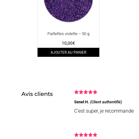
Paillettes violette – 50 g
10,00
€
AJOUTER AU PANIER
Avis clients
Note
5
sur
Senel H.
(Client authentifié)
5
C’est super, je recommande