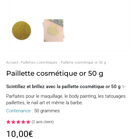
Accueil
›
Paillettes cosmétiques
› Paillette cosmétique or 50 g
Paillette cosmétique or 50 g
Scintillez et brillez avec la paillette cosmétique or 50 g ✨
Parfaites pour le maquillage, le body painting, les tatouages
paillettes, le nail art et même la barbe.
Contenance :
50 grammes
(
2
avis client)
Noté
5.00
10,00
€
sur 5
basé