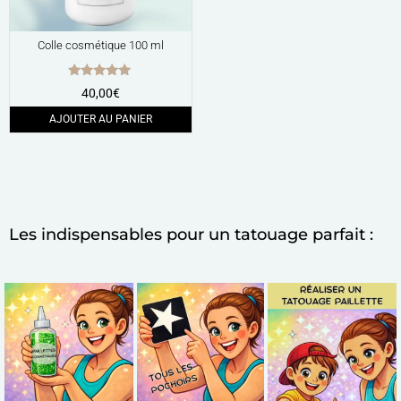
Colle cosmétique 100 ml
Note
40,00
€
5.00
sur 5
AJOUTER AU PANIER
Les indispensables pour un tatouage parfait :