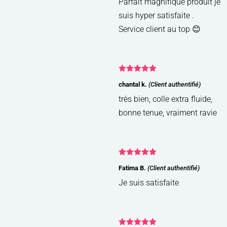
Parfait magnifique produit je
suis hyper satisfaite .
Service client au top 😊
Note
5
sur
chantal k.
(Client authentifié)
5
très bien, colle extra fluide,
bonne tenue, vraiment ravie
Note
5
sur
Fatima B.
(Client authentifié)
5
Je suis satisfaite