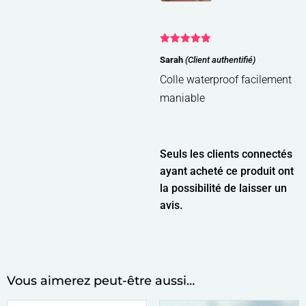
Note
5
sur
Sarah
(Client authentifié)
5
Colle waterproof facilement
maniable
Seuls les clients connectés
ayant acheté ce produit ont
la possibilité de laisser un
avis.
Vous aimerez peut-être aussi…