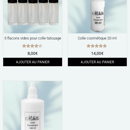
5 flacons vides pour colle tatouage
Colle cosmétique 20 ml
Note
Note
8,00
€
14,00
€
4.00
4.80
sur 5
sur 5
AJOUTER AU PANIER
AJOUTER AU PANIER