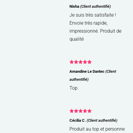
Note
5
sur
Nisha
(Client authentifié)
5
Je suis très satisfaite !
Envoie très rapide,
impressionné. Produit de
qualité
Note
5
sur
Amandine Le Dantec
(Client
5
authentifié)
Top
Note
5
sur
Cécilia C.
(Client authentifié)
5
Produit au top et personne