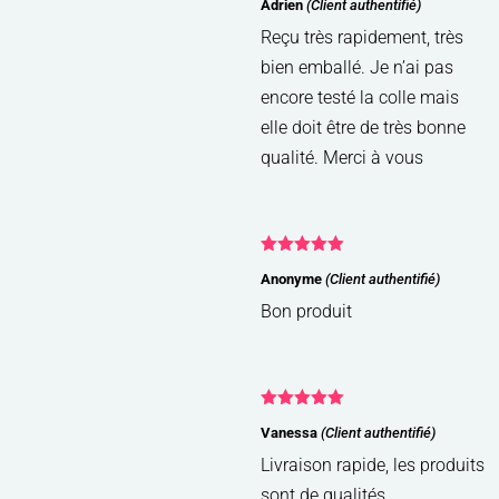
Adrien
(Client authentifié)
5
Reçu très rapidement, très
bien emballé. Je n’ai pas
encore testé la colle mais
elle doit être de très bonne
qualité. Merci à vous
Note
5
sur
Anonyme
(Client authentifié)
5
Bon produit
Note
5
sur
Vanessa
(Client authentifié)
5
Livraison rapide, les produits
sont de qualités