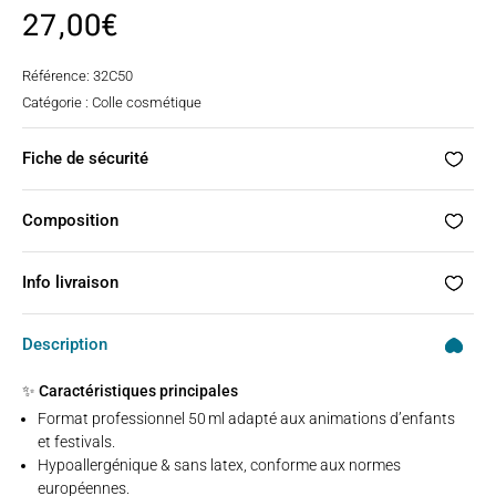
Noté
5.00
27,00
€
sur 5
basé
sur
notations
Référence:
32C50
client
Catégorie :
Colle cosmétique
Fiche de sécurité
Composition
Info livraison
Description
✨ Caractéristiques principales
Format professionnel 50 ml adapté aux animations d’enfants
et festivals.
Hypoallergénique & sans latex, conforme aux normes
européennes.