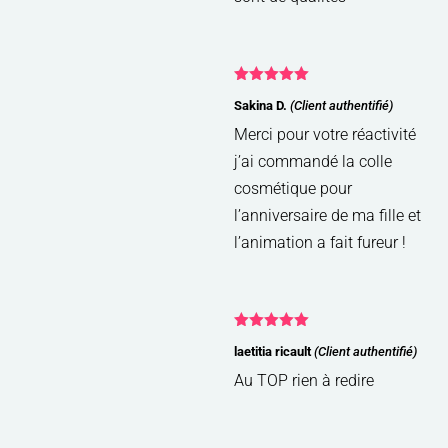
Note
5
sur
Sakina D.
(Client authentifié)
5
Merci pour votre réactivité
j’ai commandé la colle
cosmétique pour
l’anniversaire de ma fille et
l’animation a fait fureur !
Note
5
sur
laetitia ricault
(Client authentifié)
5
Au TOP rien à redire