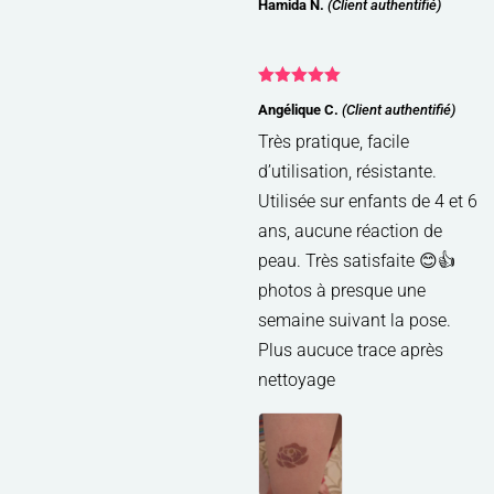
Hamida N.
(Client authentifié)
5
Note
5
sur
Angélique C.
(Client authentifié)
5
Très pratique, facile
d’utilisation, résistante.
Utilisée sur enfants de 4 et 6
ans, aucune réaction de
peau. Très satisfaite 😊👍
photos à presque une
semaine suivant la pose.
Plus aucuce trace après
nettoyage