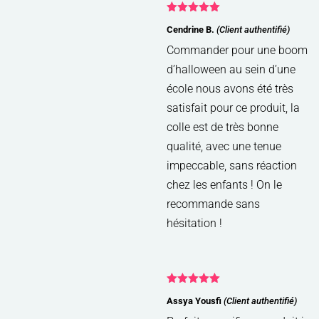
Note
5
sur
Cendrine B.
(Client authentifié)
5
Commander pour une boom
d’halloween au sein d’une
école nous avons été très
satisfait pour ce produit, la
colle est de très bonne
qualité, avec une tenue
impeccable, sans réaction
chez les enfants ! On le
recommande sans
hésitation !
Note
5
sur
Assya Yousfi
(Client authentifié)
5