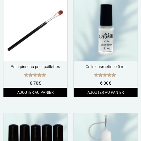
Petit pinceau pour paillettes
Colle cosmétique 5 ml
Note
Note
0,70
€
6,00
€
5.00
4.80
sur 5
sur 5
AJOUTER AU PANIER
AJOUTER AU PANIER