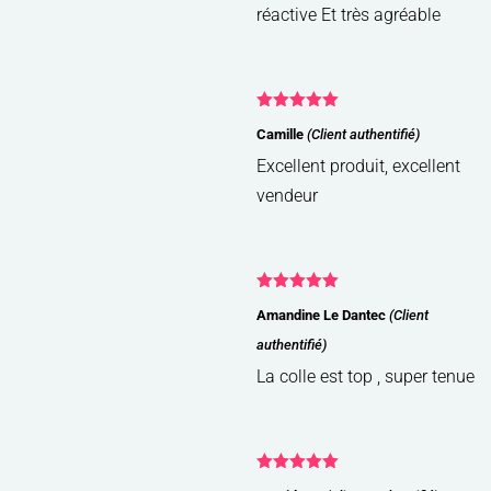
réactive Et très agréable
Note
5
sur
Camille
(Client authentifié)
5
Excellent produit, excellent
vendeur
Note
5
sur
Amandine Le Dantec
(Client
5
authentifié)
La colle est top , super tenue
Note
5
sur